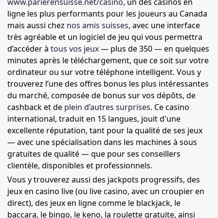
www.parierensuisse.net/casino
, un des casinos en
ligne les plus performants pour les joueurs au Canada
mais aussi chez
nos amis suisses
, avec une interface
très agréable et un logiciel de jeu qui vous permettra
d’accéder à
tous vos jeux
— plus de 350 — en quelques
minutes après le téléchargement, que ce soit sur votre
ordinateur ou sur votre téléphone intelligent. Vous y
trouverez l’une des offres bonus les plus intéressantes
du marché, composée de bonus sur vos dépôts, de
cashback et de
plein d’autres surprises
. Ce casino
international, traduit en 15 langues, jouit d'une
excellente réputation, tant pour la qualité de ses jeux
— avec une spécialisation dans les machines à sous
gratuites de qualité — que pour ses conseillers
clientèle, disponibles et professionnels.
Vous y trouverez aussi des jackpots progressifs, des
jeux en casino live (ou live casino, avec un croupier en
direct), des jeux en ligne comme le blackjack, le
baccara, le bingo, le keno, la roulette gratuite, ainsi