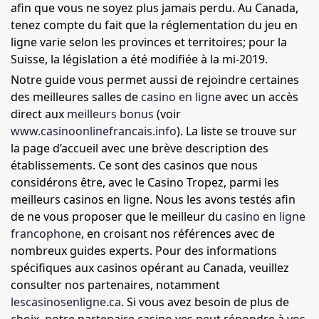
afin que vous ne soyez plus jamais perdu. Au Canada,
tenez compte du fait que la réglementation du jeu en
ligne varie selon les provinces et territoires; pour la
Suisse, la législation a été modifiée à la mi‑2019.
Notre guide vous permet aussi de rejoindre certaines
des meilleures salles de
casino en ligne
avec un accès
direct aux
meilleurs bonus
(voir
www.casinoonlinefrancais.info
). La liste se trouve sur
la page d’accueil avec une brève description des
établissements. Ce sont des casinos que nous
considérons être, avec le Casino Tropez, parmi les
meilleurs casinos en ligne. Nous les avons testés afin
de ne vous proposer que le meilleur du
casino en ligne
francophone
, en croisant nos références avec de
nombreux guides experts. Pour des informations
spécifiques aux casinos opérant au Canada, veuillez
consulter nos partenaires, notamment
lescasinosenligne.ca
. Si vous avez besoin de plus de