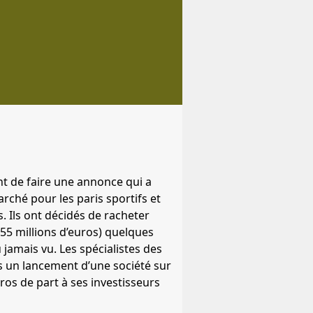
ent de faire une annonce qui a
rché pour les paris sportifs et
. Ils ont décidés de racheter
(55 millions d’euros) quelques
 jamais vu. Les spécialistes des
s un lancement d’une société sur
ros de part à ses investisseurs