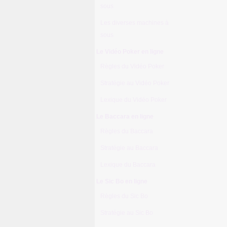
sous
Les diverses machines à
sous
Le Vidéo Poker en ligne
Règles du Vidéo Poker
Stratégie au Vidéo Poker
Lexique du Vidéo Poker
Le Baccara en ligne
Règles du Baccara
Stratégie au Baccara
Lexique du Baccara
Le Sic Bo en ligne
Règles du Sic Bo
Stratégie au Sic Bo