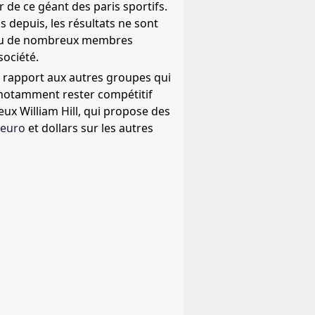
 de ce géant des paris sportifs.
 depuis, les résultats ne sont
perdu de nombreux membres
société.
ar rapport aux autres groupes qui
t notamment rester compétitif
ux William Hill, qui propose des
 euro
et dollars sur les autres