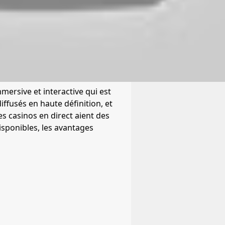
ersive et interactive qui est
diffusés en haute définition, et
es casinos en direct aient des
isponibles, les avantages