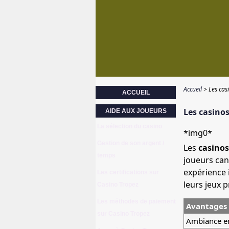
Accueil
Les cas
ACCUEIL
Les casinos
AIDE AUX JOUEURS
La sélection du casino
*img0*
Gestion de son argent /
Les
casinos
temps
joueurs can
expérience 
Les certifications sur
leurs jeux p
Casino Tropez
Les méthodes de paiement
Avantages
sur Casino Tropez
Ambiance en