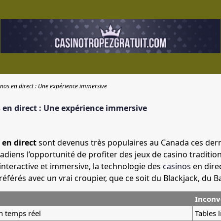
inos en direct : Une expérience immersive
 en direct : Une expérience immersive
 en direct
sont devenus très populaires au Canada ces derni
adiens l’opportunité de profiter des jeux de casino traditio
interactive et immersive, la technologie des
casinos
en dire
référés avec un vrai croupier, que ce soit du Blackjack, du B
Inconv
 temps réel
Tables 