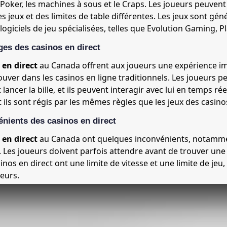
 Poker, les machines à sous et le Craps. Les joueurs peuvent
es jeux et des limites de table différentes. Les jeux sont gé
logiciels de jeu spécialisées, telles que Evolution Gaming, P
ges des casinos en direct
 en direct
au Canada offrent aux joueurs une expérience imm
trouver dans les casinos en ligne traditionnels. Les joueurs 
t lancer la bille, et ils peuvent interagir avec lui en temps ré
t ils sont régis par les mêmes règles que les jeux des casino
énients des casinos en direct
 en direct
au Canada ont quelques inconvénients, notammen
. Les joueurs doivent parfois attendre avant de trouver une 
sinos en direct ont une limite de vitesse et une limite de jeu
ueurs.