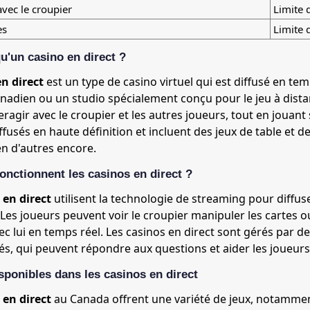
avec le croupier
Limite 
es
Limite 
u'un casino en direct ?
n direct
est un type de casino virtuel qui est diffusé en te
anadien ou un studio spécialement conçu pour le jeu à dist
ragir avec le croupier et les autres joueurs, tout en jouant 
ffusés en haute définition et incluent des jeux de table et 
en d'autres encore.
nctionnent les casinos en direct ?
 en direct
utilisent la technologie de streaming pour diffuse
Les joueurs peuvent voir le croupier manipuler les cartes ou l
vec lui en temps réel. Les casinos en direct sont gérés par d
s, qui peuvent répondre aux questions et aider les joueurs
sponibles dans les casinos en direct
 en direct
au Canada offrent une variété de jeux, notamment 